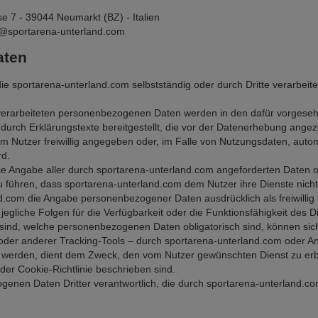
e 7 - 39044 Neumarkt (BZ) - Italien
@sportarena-unterland.com
aten
 sportarena-unterland.com selbstständig oder durch Dritte verarbeite
on verarbeiteten personenbezogenen Daten werden in den dafür vorgese
durch Erklärungstexte bereitgestellt, die vor der Datenerhebung angez
Nutzer freiwillig angegeben oder, im Falle von Nutzungsdaten, aut
rd.
ie Angabe aller durch sportarena-unterland.com angeforderten Daten ob
führen, dass sportarena-unterland.com dem Nutzer ihre Dienste nicht 
d.com die Angabe personenbezogener Daten ausdrücklich als freiwillig 
jegliche Folgen für die Verfügbarkeit oder die Funktionsfähigkeit des 
n sind, welche personenbezogenen Daten obligatorisch sind, können si
der anderer Tracking-Tools – durch sportarena-unterland.com oder Anbi
t werden, dient dem Zweck, den vom Nutzer gewünschten Dienst zu erb
er Cookie-Richtlinie beschrieben sind.
genen Daten Dritter verantwortlich, die durch sportarena-unterland.com