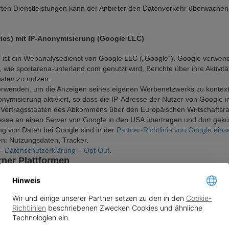
hrten Dienstleistungen kann der Anbieter den Datenverkehr überwachen
tics) mit IP-Anonymisierung (Google LLC)
cs) ist ein Webanalysedienst von Google LLC („Google“). Google verwe
wie sportarena-unterland.com genutzt wird, Berichte über ihre Aktivit
sten zu nutzen.
rwenden, um die Anzeigen seines eigenen Werbenetzwerks zu kontextua
nymisierung aktiviert, so dass die IP-Adresse der Nutzer von Google i
 Vertragsstaaten des Abkommens über den Europäischen Wirtschaftsrau
resse an einen Server von Google in den USA übertragen und dort gekü
g von Daten bei Google sind in der
Partner-Richtlinie von Google eins
n: Nutzungsdaten; Tracker.
 –
Datenschutzerklärung
–
Opt Out
.
rner Plattformen
utzer sich Inhalte, die auf externen Plattformen gehostet werden, dire
Hinweis
ieren. Solche Dienste werden häufig als Widgets bezeichnet, d. h. als 
tziert werden. Sie bieten bestimmte Informationen oder führen eine b
Wir und einige unserer Partner setzen zu den in den
Cookie-
dem Nutzer.
Richtlinien
beschriebenen Zwecken Cookies und ähnliche
eise immer noch Web-Traffic-Daten für die Seiten erheben, auf denen de
Technologien ein.