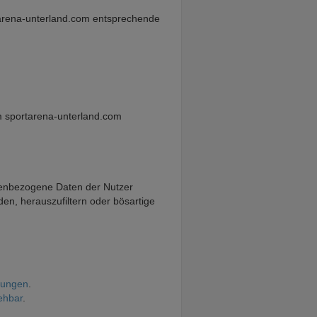
ortarena-unterland.com entsprechende
dem sportarena-unterland.com
onenbezogene Daten der Nutzer
en, herauszufiltern oder bösartige
gungen
.
ehbar
.