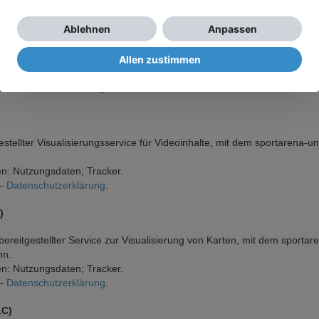
Ablehnen
Anpassen
bereitgestellter Service zur Visualisierung von Schriftarten, mit dem s
en einbinden kann.
Allen zustimmen
: Nutzungsdaten; verschiedene Datenarten, wie in der Datenschutzer
 –
Datenschutzerklärung
.
estellter Visualisierungsservice für Videoinhalte, mit dem sportarena-
n: Nutzungsdaten; Tracker.
 –
Datenschutzerklärung
.
)
bereitgestellter Service zur Visualisierung von Karten, mit dem sport
nn.
n: Nutzungsdaten; Tracker.
 –
Datenschutzerklärung
.
LC)