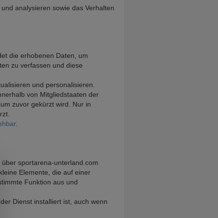
 und analysieren sowie das Verhalten
ndet die erhobenen Daten, um
äten zu verfassen und diese
lisieren und personalisieren.
nnerhalb von Mitgliedstaaten der
m zuvor gekürzt wird. Nur in
rzt.
ehbar
.
kt über sportarena-unterland.com
kleine Elemente, die auf einer
estimmte Funktion aus und
r Dienst installiert ist, auch wenn