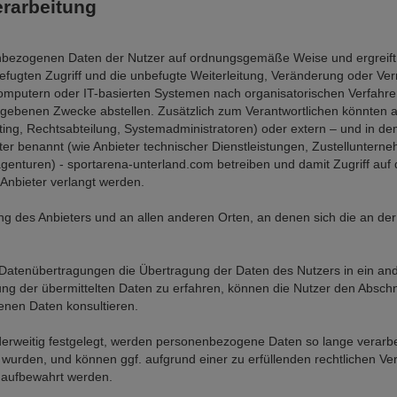
erarbeitung
nenbezogenen Daten der Nutzer auf ordnungsgemäße Weise und ergrei
ugten Zugriff und die unbefugte Weiterleitung, Veränderung oder Ver
Computern oder IT-basierten Systemen nach organisatorischen Verfahr
ngegebenen Zwecke abstellen. Zusätzlich zum Verantwortlichen könnten
ting, Rechtsabteilung, Systemadministratoren) oder extern – und in dem
ter benannt (wie Anbieter technischer Dienstleistungen, Zustellunterne
turen) - sportarena-unterland.com betreiben und damit Zugriff auf di
 Anbieter verlangt werden.
g des Anbieters und an allen anderen Orten, an denen sich die an der
Datenübertragungen die Übertragung der Daten des Nutzers in ein and
ng der übermittelten Daten zu erfahren, können die Nutzer den Abschn
enen Daten konsultieren.
erweitig festgelegt, werden personenbezogene Daten so lange verarbei
wurden, und können ggf. aufgrund einer zu erfüllenden rechtlichen Ver
r aufbewahrt werden.