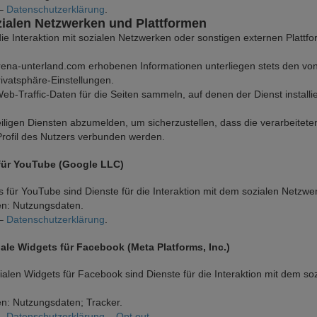
 –
Datenschutzerklärung
.
ozialen Netzwerken und Plattformen
ie Interaktion mit sozialen Netzwerken oder sonstigen externen Plattfo
arena-unterland.com erhobenen Informationen unterliegen stets den von
vatsphäre-Einstellungen.
eb-Traffic-Daten für die Seiten sammeln, auf denen der Dienst installier
iligen Diensten abzumelden, um sicherzustellen, dass die verarbeitet
Profil des Nutzers verbunden werden.
 für YouTube (Google LLC)
s für YouTube sind Dienste für die Interaktion mit dem sozialen Netz
n: Nutzungsdaten.
 –
Datenschutzerklärung
.
iale Widgets für Facebook (Meta Platforms, Inc.)
ozialen Widgets für Facebook sind Dienste für die Interaktion mit dem 
n: Nutzungsdaten; Tracker.
 –
Datenschutzerklärung
–
Opt out
.