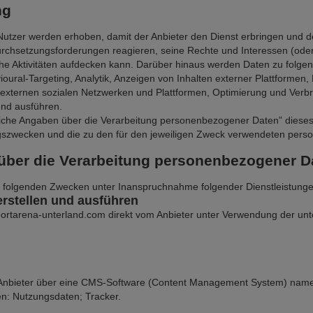
ng
tzer werden erhoben, damit der Anbieter den Dienst erbringen und de
chsetzungsforderungen reagieren, seine Rechte und Interessen (oder d
sche Aktivitäten aufdecken kann. Darüber hinaus werden Daten zu folg
oural-Targeting, Analytik, Anzeigen von Inhalten externer Plattforme
it externen sozialen Netzwerken und Plattformen, Optimierung und Ver
und ausführen.
liche Angaben über die Verarbeitung personenbezogener Daten” dieses 
ngszwecken und die zu den für den jeweiligen Zweck verwendeten per
über die Verarbeitung personenbezogener D
folgenden Zwecken unter Inanspruchnahme folgender Dienstleistung
rstellen und ausführen
rtarena-unterland.com direkt vom Anbieter unter Verwendung der unte
Anbieter über eine CMS-Software (Content Management System) namens
n: Nutzungsdaten; Tracker.