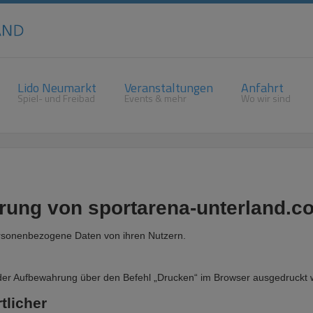
Lido Neumarkt
Veranstaltungen
Anfahrt
Spiel- und Freibad
Events & mehr
Wo wir sind
ärung von
sportarena-unterland.c
rsonenbezogene Daten von ihren Nutzern.
er Aufbewahrung über den Befehl „Drucken“ im Browser ausgedruckt 
tlicher