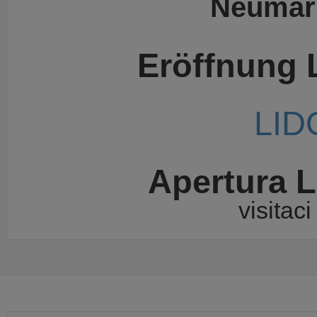
Neumark
Eröffnung 
LID
Apertura L
visitac