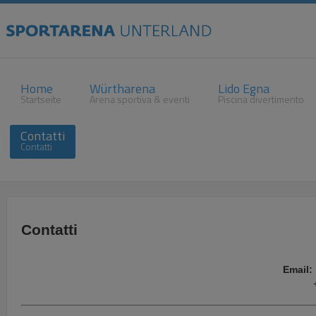
Home
Würtharena
Lido Egna
Startseite
Arena sportiva & eventi
Piscina divertimento
Contatti
Contatti
Contatti
Email:
+39