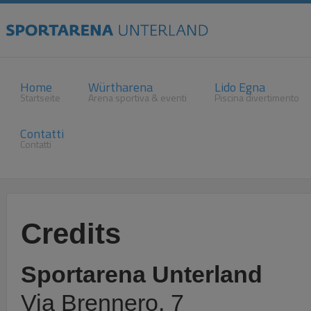
Home
Würtharena
Lido Egna
Startseite
Arena sportiva & eventi
Piscina divertimento
Contatti
Contatti
Credits
Sportarena Unterland
Via Brennero, 7